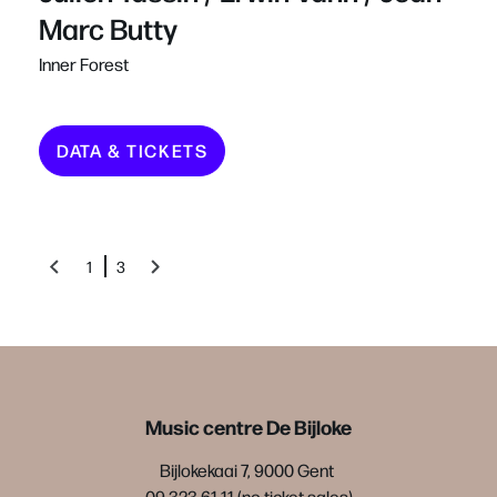
Marc Butty
Inner Forest
DATA & TICKETS
1
3
Music centre De Bijloke
Bijlokekaai 7, 9000 Gent
09 323 61 11 (no ticket sales)