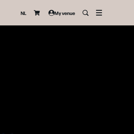
NL
My venue
Menu