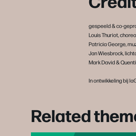
Credi
gespeeld & co-gepro
Louis Thuriot, chore
Patricia George, mu
Jan Wiesbrock, lich
Mark David & Quentin
In ontwikkeling bij 
Related them