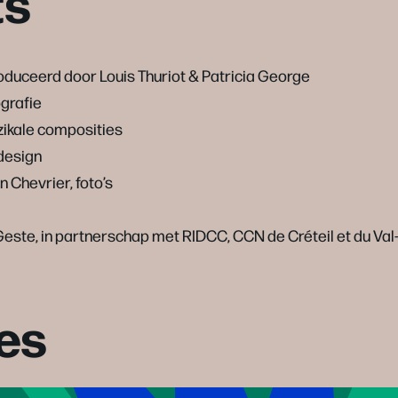
ts
duceerd door Louis Thuriot & Patricia George
ografie
zikale composities
tdesign
 Chevrier, foto’s
laGeste, in partnerschap met RIDCC, CCN de Créteil et du Va
es