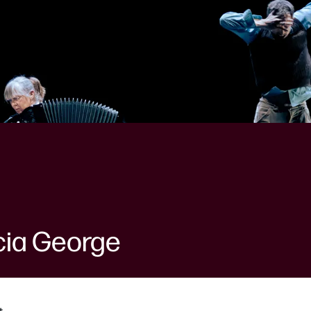
icia George
t