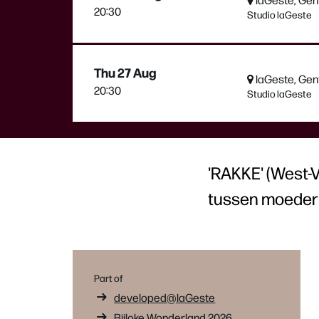
20:30
Studio laGeste
Thu 27 Aug
laGeste, Gen
20:30
Studio laGeste
'RAKKE' (West-V
tussen moeder 
Part of
developed@laGeste
Bijloke Wonderland 2026