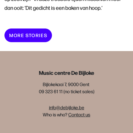
dan ooit: ‘Dit gedicht is een baken van hoop.’
MORE STORIES
Music centre De Bijloke
Bijlokekaai 7, 9000 Gent
09 323 61 11 (no ticket sales)
info@debijloke.be
Who is who?
Contact us