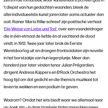
‘t diepst van hun gedachten waanden, bleek de
allerindividueelste kunst jaren later soms actueler dan
ooit. Rainer Maria Rilke schreef zijn poëtische verhaal
‘Die Weise von Liebe und Tod’
, over een vaandeldrager
die in één etmaal de liefde én al vechtend de dood
vindt, in 1912. Twee jaar later brak de Eerste
Wereldoorlog uit en droegen frontsoldaten zijn novelle
in het borstzakje van hun legerplunje. Meer dan
honderd jaar later vinden tenor Julian Prégardien,
dirigent Andreas Küppers en B’Rock Orchestra het
hoog tijd om dat gedicht en die thema’s muzikaal tot
leven te wekken en een podium te geven.
Waarom? Omdat het iets biedt waar we allemaal naar
op zoek zijn – in deze troebele tijden misschien meer