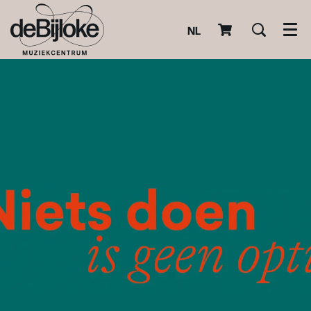
NL
Men