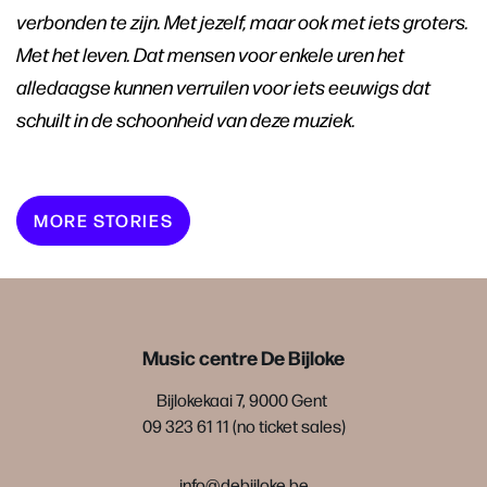
verbonden te zijn. Met jezelf, maar ook met iets groters.
Met het leven. Dat mensen voor enkele uren het
alledaagse kunnen verruilen voor iets eeuwigs dat
schuilt in de schoonheid van deze muziek.
MORE STORIES
Music centre De Bijloke
Bijlokekaai 7, 9000 Gent
09 323 61 11 (no ticket sales)
info@debijloke.be