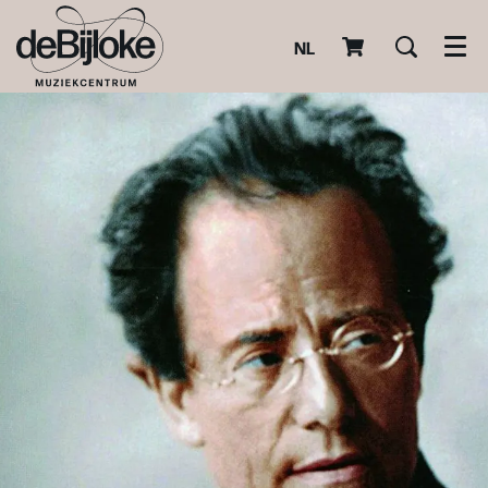
NL
Men