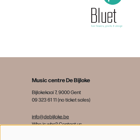
Music centre De Bijloke
Bijlokekaai 7, 9000 Gent
09 323 61 11 (no ticket sales)
info@debijloke.be
Who is who?
Contact us