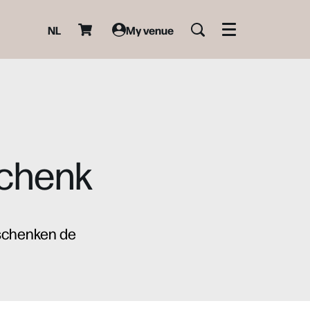
NL
My venue
Menu
schenk
eschenken de