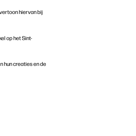
vertoon hiervan bij
el op het Sint-
van hun creaties en de