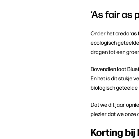
‘As fair as 
Onder het credo ‘as 
ecologisch geteelde 
dragen tot een gro
Bovendien laat Bluet
En het is dit stukje
biologisch geteelde 
Dat we dit jaar opn
plezier dat we onze
Korting bi