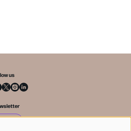
llow us
wsletter
SIGN UP