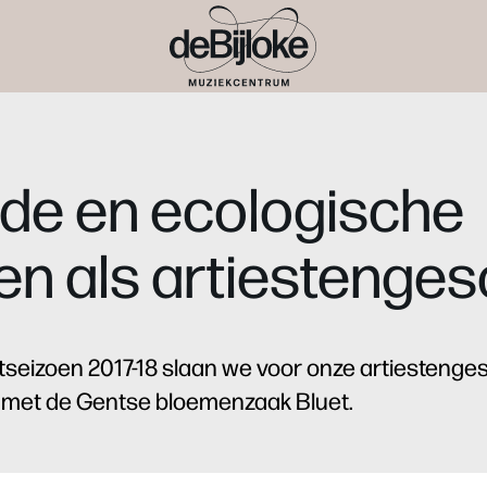
ade en ecologische
n als artiestenge
tseizoen 2017-18 slaan we voor onze artiesteng
r met de Gentse bloemenzaak Bluet.