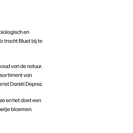
biologisch en
tracht Bluet bij te
voud van de natuur.
ssortiment van
rist Daniël Deprez.
ze en het doet een
ketje bloemen.