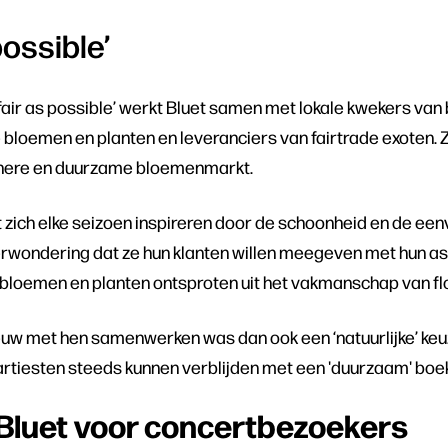
possible’
fair as possible’ werkt Bluet samen met lokale kwekers van 
bloemen en planten en leveranciers van fairtrade exoten. Zo 
enere en duurzame bloemenmarkt.
 zich elke seizoen inspireren door de schoonheid en de een
 verwondering dat ze hun klanten willen meegeven met hun a
bloemen en planten ontsproten uit het vakmanschap van flo
ieuw met hen samenwerken was dan ook een ‘natuurlijke’ keu
 artiesten steeds kunnen verblijden met een 'duurzaam' boe
j Bluet voor concertbezoekers