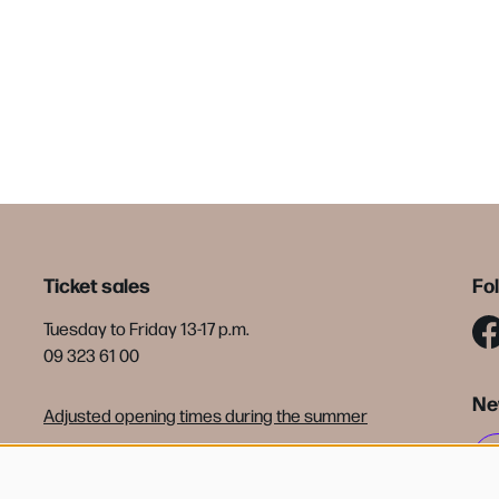
Ticket sales
Fo
Tuesday to Friday 13-17 p.m.
09 323 61 00
Ne
Adjusted opening times during the summer
tickets@debijloke.be