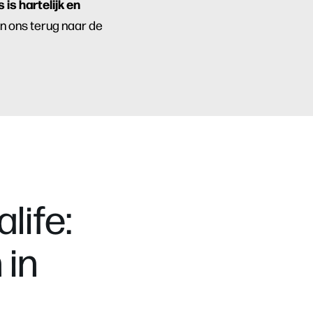
 is hartelijk en
en ons terug naar de
life:
 in