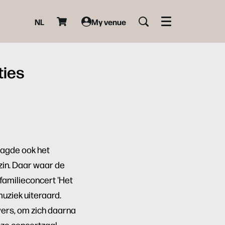
NL
My venue
Menu
ties
agde ook het
zin. Daar waar de
familieconcert 'Het
muziek uiteraard.
ers, om zich daarna
nze concertzaal.