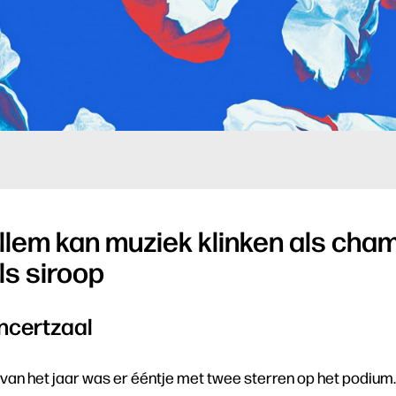
llem kan muziek klinken als cha
ls siroop
oncertzaal
an het jaar was er ééntje met twee sterren op het podium.