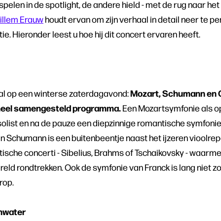
 spelen in de spotlight, de andere hield - met de rug naar het 
illem Erauw
houdt ervan om zijn verhaal in detail neer te p
e. Hieronder leest u hoe hij dit concert ervaren heeft.
Mozart, Schumann en C
al op een winterse zaterdagavond:
oneel samengesteld programma.
Een Mozartsymfonie als o
list en na de pauze een diepzinnige romantische symfonie.
n Schumann is een buitenbeentje naast het ijzeren vioolrep
sche concerti - Sibelius, Brahms of Tschaikovsky - waarm
reld rondtrekken. Ook de symfonie van Franck is lang niet 
rop.
nwater