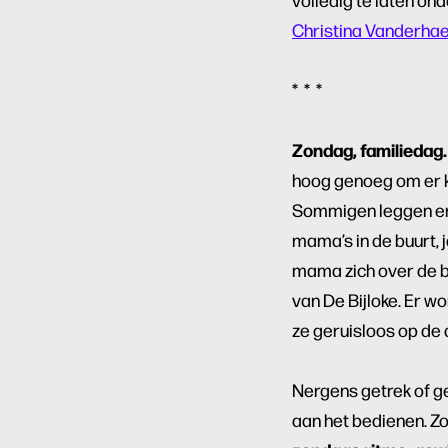
Christina Vanderha
* * *
Zondag, familiedag.
hoog genoeg om er ki
Sommigen leggen er z
mama’s in de buurt, 
mama zich over de b
van De Bijloke. Er wo
ze geruisloos op de 
Nergens getrek of ges
aan het bedienen. Zo