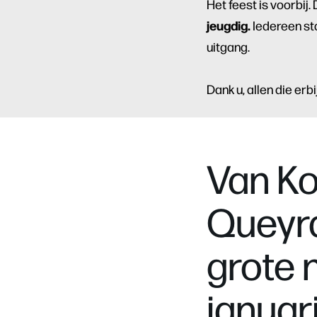
Het feest is voorbij.
jeugdig.
Iedereen sta
uitgang.
Dank u, allen die erb
Van Ko
Queyra
grote 
januar