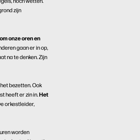
gels, noch wetten.
grond zijn
 om onze oren en
deren gaan er in op,
t na te denken. Zijn
 het bezetten. Ook
Het
st heeft er zin in.
e orkestleider,
uren worden