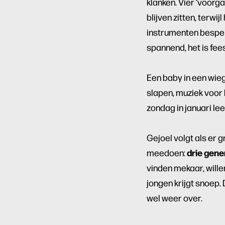
klanken. Vier ‘voorg
blijven zitten, terw
instrumenten bespele
spannend, het is feest
Een baby in een wiegj
slapen, muziek voor h
zondag in januari lee
Gejoel volgt als er 
drie gene
meedoen:
vinden mekaar, will
jongen krijgt snoep. 
wel weer over.