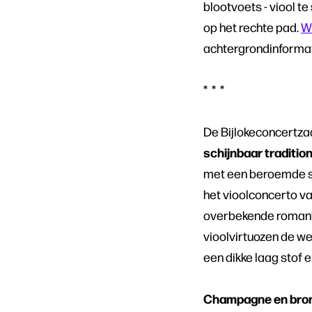
blootvoets - viool te
op het rechte pad.
W
achtergrondinformati
* * *
De Bijlokeconcertza
schijnbaar traditi
met een beroemde so
het vioolconcerto va
overbekende romanti
vioolvirtuozen de we
een dikke laag stof e
Champagne en bro