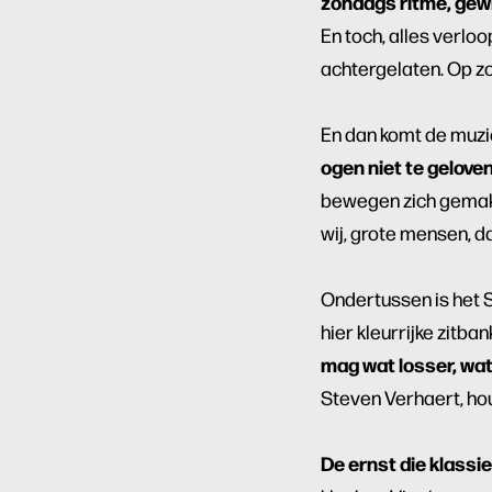
zondags ritme, gewic
En toch, alles verloo
achtergelaten. Op zo
En dan komt de muzie
ogen niet te geloven
bewegen zich gemakke
wij, grote mensen, d
Ondertussen is het 
hier kleurrijke zitban
mag wat losser, wat
Steven Verhaert, hou
De ernst die klassie