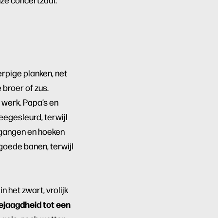
erpige planken, net
 broer of zus.
 werk. Papa’s en
eegesleurd, terwijl
 gangen en hoeken
 goede banen, terwijl
n het zwart, vrolijk
ejaagdheid tot een