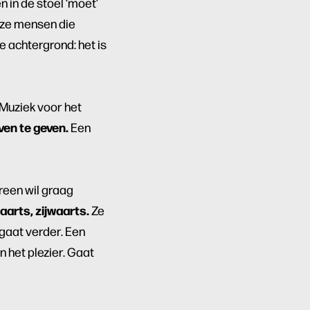
 in de stoel ‘moet’
deze mensen die
e achtergrond: het is
. Muziek voor het
ven te geven.
Een
ereen wil graag
arts, zijwaarts.
Ze
gaat verder. Een
in het plezier. Gaat