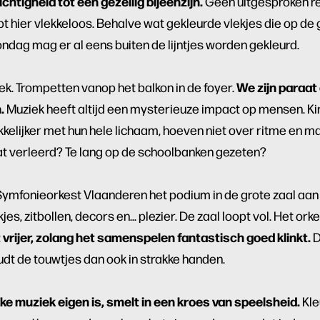
htigheid tot een gezellig bijeenzijn
.
Geen uitgesproken re
pt hier vlekkeloos. Behalve wat gekleurde vlekjes die op de 
ndag mag er al eens buiten de lijntjes worden gekleurd.
We zijn paraat
k. Trompetten vanop het balkon in de foyer.
.
Muziek heeft altijd een mysterieuze impact op mensen. Kin
lijker met hun hele lichaam, hoeven niet over ritme en maa
at verleerd? Te lang op de schoolbanken gezeten?
Symfonieorkest Vlaanderen het podium in de grote zaal aan
kjes, zitbollen, decors en… plezier. De zaal loopt vol. Het orke
 vrijer, zolang het samenspelen fantastisch goed klinkt.
D
dt de touwtjes dan ook in strakke handen.
ke muziek eigen is, smelt in een kroes van speelsheid.
Kle