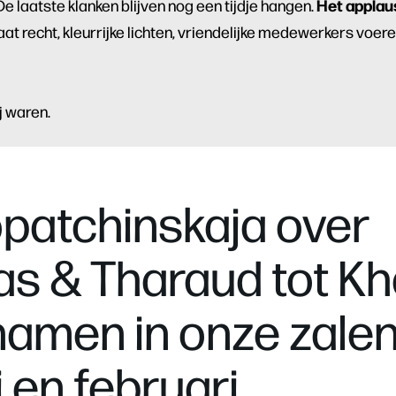
Het applaus
 De laatste klanken blijven nog een tijdje hangen.
at recht, kleurrijke lichten, vriendelijke medewerkers voer
ij waren.
patchinskaja over
s & Tharaud tot Kha
namen in onze zalen
i en februari