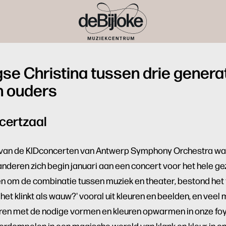
se Christina tussen drie genera
n ouders
ncertzaal
 van de KIDconcerten van Antwerp Symphony Orchestra wa
deren zich begin januari aan een concert voor het hele ge
n om de combinatie tussen muziek en theater, bestond het 
et klinkt als wauw?' vooral uit kleuren en beelden, en veel 
ren met de nodige vormen en kleuren opwarmen in onze foy
derdompelen in een magische wereld van klank en kleur in o