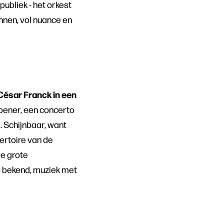
publiek - het orkest
ennen, vol nuance en
ésar Franck in een
pener, een concerto
 Schijnbaar, want
ertoire van de
ee grote
zo bekend, muziek met