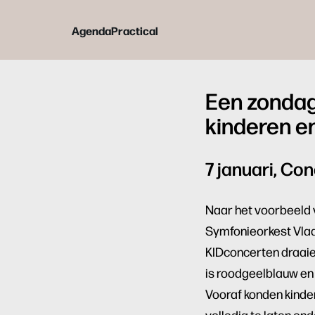
Agenda
Practical
Een zondag
kinderen e
7 januari, Co
Naar het voorbeeld
Symfonieorkest Vlaan
KIDconcerten draaie
is roodgeelblauw en h
Vooraf konden kinde
volledig te laten on