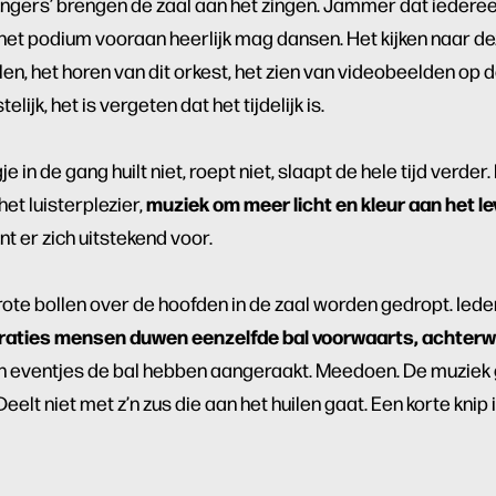
angers’ brengen de zaal aan het zingen. Jammer dat iedereen
ijl het podium vooraan heerlijk mag dansen. Het kijken naar 
n, het horen van dit orkest, het zien van videobeelden op d
elijk, het is vergeten dat het tijdelijk is.
e in de gang huilt niet, roept niet, slaapt de hele tijd verder
muziek om meer licht en kleur aan het le
et luisterplezier,
nt er zich uitstekend voor.
grote bollen over de hoofden in de zaal worden gedropt. Ied
raties mensen duwen eenzelfde bal voorwaarts, achterwa
en eventjes de bal hebben aangeraakt. Meedoen. De muziek 
Deelt niet met z’n zus die aan het huilen gaat. Een korte knip 