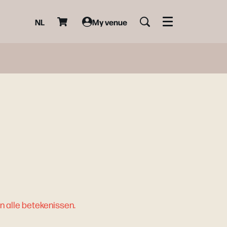
NL
My venue
Menu
n alle betekenissen.