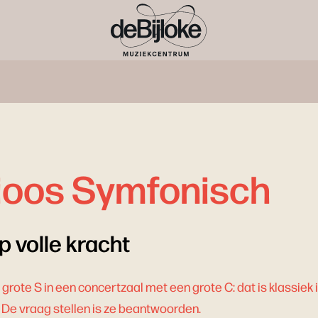
ioos Symfonisch
 volle kracht
rote S in een concertzaal met een grote C: dat is klassiek i
n? De vraag stellen is ze beantwoorden.