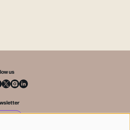
llow us
wsletter
SIGN UP