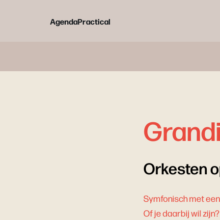
Agenda
Practical
Grand
Orkesten op
Symfonisch met een g
Of je daarbij wil zij