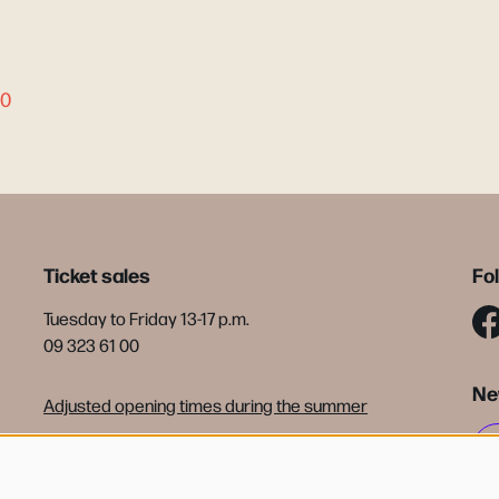
00
Ticket sales
Fo
Tuesday to Friday 13-17 p.m.
09 323 61 00
Ne
Adjusted opening times during the summer
tickets@debijloke.be
Terms of sale