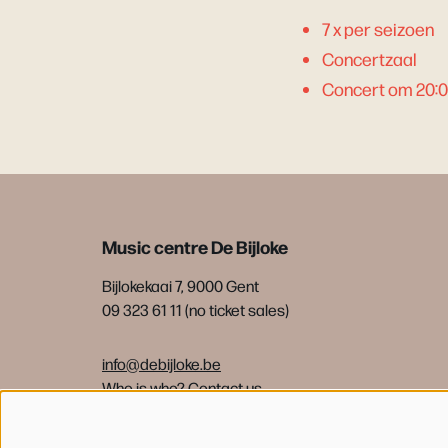
7 x per seizoen
Concertzaal
Concert om 20:
Music centre De Bijloke
Bijlokekaai 7, 9000 Gent
09 323 61 11 (no ticket sales)
info@debijloke.be
Who is who?
Contact us