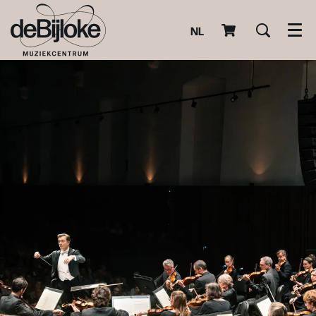
NL
Men