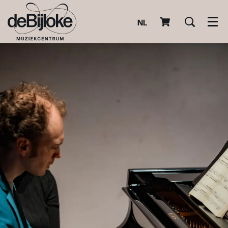
NL
Men