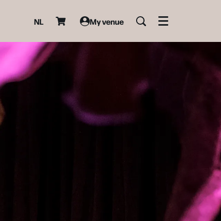
NL
My venue
Menu