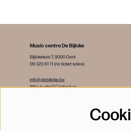
Music centre De Bijloke
Bijlokekaai 7, 9000 Gent
09 323 61 11 (no ticket sales)
info@debijloke.be
Who is who?
Contact us
Cook