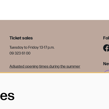
Ticket sales
Fo
Tuesday to Friday 13-17 p.m.
09 323 61 00
Ne
Adjusted opening times during the summer
tickets@debijloke.be
Terms of sale
ies