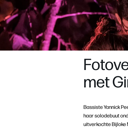
Zoom
in
Fotove
met G
Bassiste Yannick Pee
haar solodebuut ond
uitverkochte Bijloke