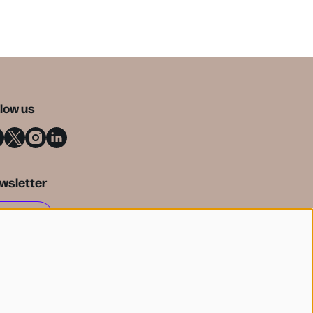
llow us
wsletter
SIGN UP