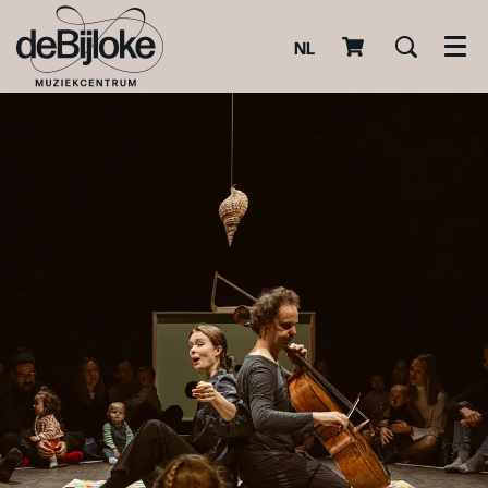
NL
Men
Zoom
Zoom
in
in