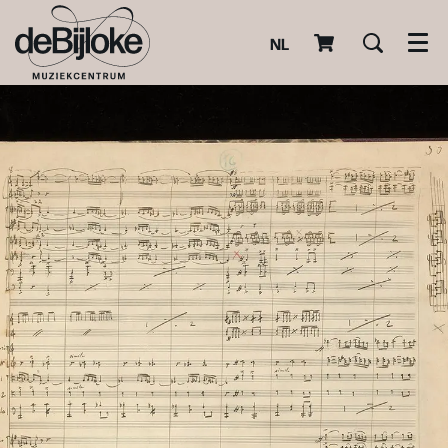
NL
Men