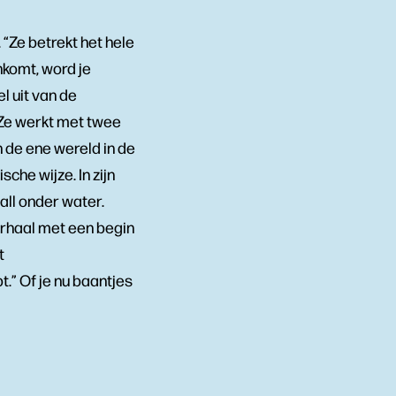
 “Ze betrekt het hele
komt, word je
l uit van de
“Ze werkt met twee
n de ene wereld in de
sche wijze. In zijn
all onder water.
verhaal met een begin
t
t.” Of je nu baantjes