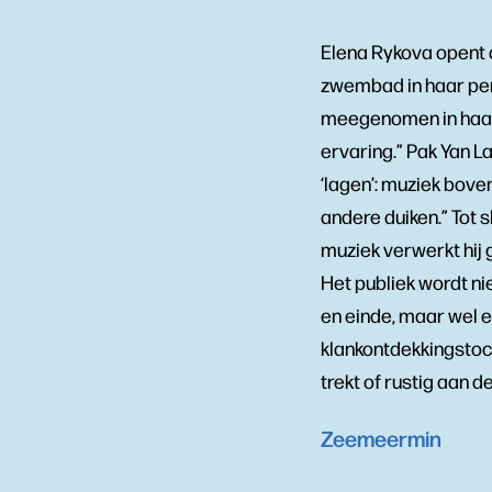
Elena Rykova opent d
zwembad in haar per
meegenomen in haar 
ervaring.” Pak Yan 
‘lagen’: muziek bove
andere duiken.” Tot sl
muziek verwerkt hij 
Het publiek wordt ni
en einde, maar wel e
klankontdekkingstocht
trekt of rustig aan de
Zeemeermin