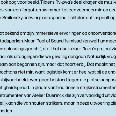
r ook oog voor beeld. Tijdens Rykova’s deel dragen de muzi
s: van een ‘forgotten swimmer’ tot een zeemeermin op ee
 Smilansky ontwierp een speciaal lichtplan dat inspeelt o
 bekend om zijn immersieve ervaringen op onconventione
tadsparken. Maar ‘Pool of Sound’ is misschien wel hun mee
n oplossingsgericht”, stelt het duo in koor. “In zo’n project
maar als uitdagingen die we gewillig aangaan. Natuurlijk vr
am aan begonnen zijn, maar dat hoort erbij. Dat maakt het
nochtans niet min, want logistiek komt er heel wat bij de on
jn bijvoorbeeld even goed bestand tegen die plotse aanpas
igheidsgraad. In plaats van traditionele strijkinstrumenten
trumenten van Atelier Duerinck, die zijn vervaardigd uit vl
elijk aan die van houten strijkers, maar in deze uitvoering z
heden.