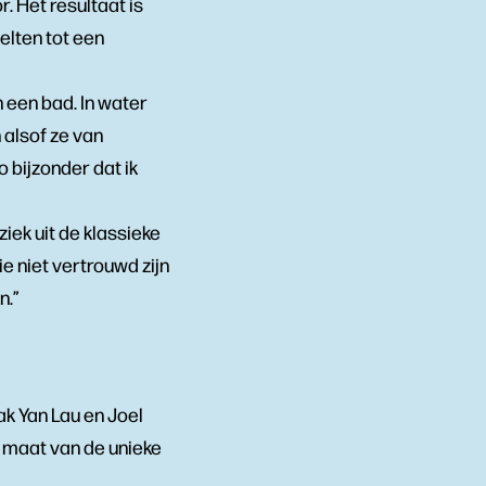
. Het resultaat is
elten tot een
 een bad. In water
n alsof ze van
o bijzonder dat ik
iek uit de klassieke
e niet vertrouwd zijn
n.”
k Yan Lau en Joel
 maat van de unieke