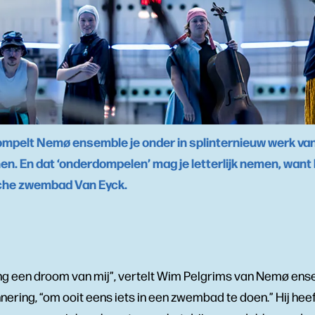
dompelt Nemø ensemble je onder in splinternieuw werk va
en. En dat ‘onderdompelen’ mag je letterlijk nemen, want 
ische zwembad Van Eyck.
 lang een droom van mij”, vertelt Wim Pelgrims van Nemø ensem
nnering, “om ooit eens iets in een zwembad te doen.” Hij heef