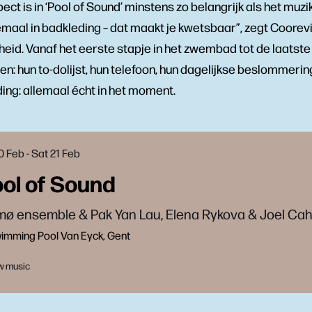
ct is in ‘Pool of Sound’ minstens zo belangrijk als het muzi
maal in badkleding – dat maakt je kwetsbaar”, zegt Coorevi
id. Vanaf het eerste stapje in het zwembad tot de laatste 
n: hun to-dolijst, hun telefoon, hun dagelijkse beslommerin
ing: allemaal écht in het moment.
20 Feb
-
Sat 21 Feb
ol of Sound
ø ensemble & Pak Yan Lau, Elena Rykova & Joel Ca
imming Pool Van Eyck, Gent
w music