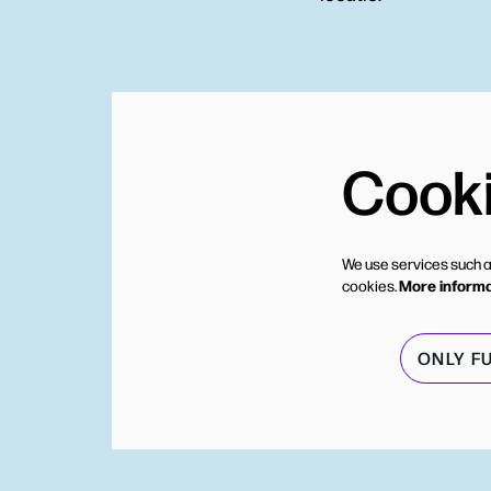
Cook
We use services such a
More inform
cookies.
ONLY F