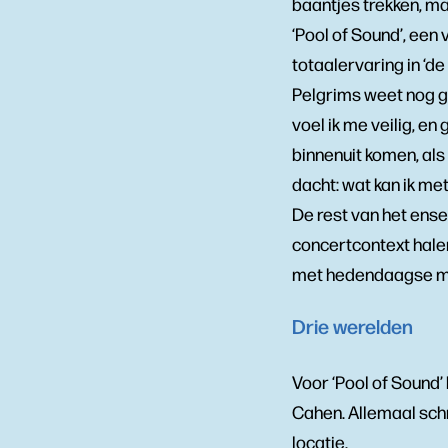
baantjes trekken, ma
‘Pool of Sound’, een
totaalervaring in ‘de
Pelgrims weet nog go
voel ik me veilig, en
binnenuit komen, als 
dacht: wat kan ik me
De rest van het ense
concertcontext halen
met hedendaagse muz
Drie werelden
Voor ‘Pool of Sound
Cahen. Allemaal sch
locatie.