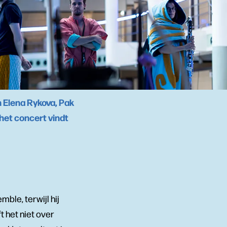
n Elena Rykova, Pak
het concert vindt
ble, terwijl hij
t het niet over