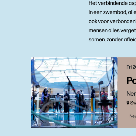
Het verbindende aspe
in een zwembad, alle
ook voor verbondenhe
mensen alles vergete
samen, zonder afleid
Fri 
Po
Nem
Sw
Ne