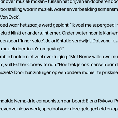
ar over muziek maken – tussen het drijven en dobberen door
 voorstelling waarin muziek, water en verbeelding samensm
 Van Eyck’.
ed waar het zaadje werd geplant: “Ik voel me supergoed in
 geluid klinkt er anders. Intiemer. Onder water hoor je klanke
een soort ‘inner voice’. Je oriëntatie verdwijnt. Dat vond ik z
t muziek doen in zo’n omgeving?”
mble hoefde niet veel overtuiging. “Met Nemø willen we muz
”, vult Esther Coorevits aan. “Hoe trek je ook mensen aan di
iek? Door hun zintuigen op een andere manier te prikkele
’ haalde Nemø drie componisten aan boord: Elena Rykova, Pa
reven ze nieuw werk, speciaal voor deze gelegenheid en op