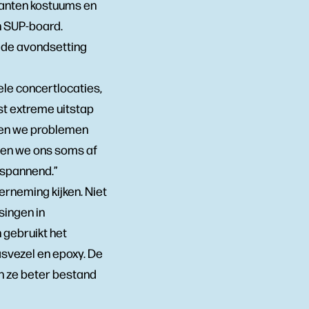
kanten kostuums en
n SUP-board.
p de avondsetting
le concertlocaties,
st extreme uitstap
 zien we problemen
agen we ons soms af
 spannend.”
derneming kijken. Niet
singen in
 gebruikt het
asvezel en epoxy. De
ijn ze beter bestand