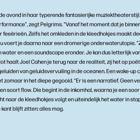
e avond in haar typerende fantasierijke muziektheaterstijl.
formance”, zegt Pelgrims. “Vanaf het moment dat je binnen
feeërieën. Zelfs het omkleden in de kleedhokjes maakt dee
Lau voert je daarna naar een dromerige onderwaterutopie. 
n water en een soundscape eronder. Je kan dus letterlijk va
ot haalt Joel Cahen je terug naar de realiteit, zij het op poëti
geluiden van geluidsvervuiling in de oceanen. Een wake-up c
et zomaar in het diepe gegooid. “Er is een narratief. Geen 
en soort flow. Die begint in de inkomhal, waarna je een soor
 naar de kleedhokjes volgt en uiteindelijk het water in stap
 kant blijft zitten: alles mag.