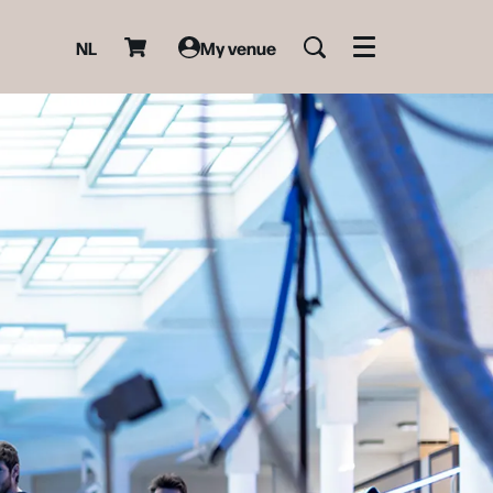
NL
My venue
Menu