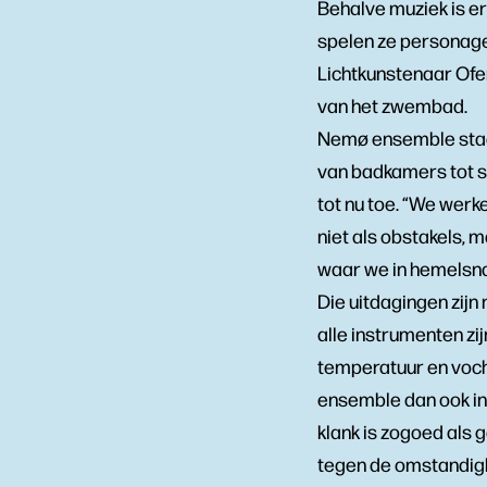
Behalve muziek is e
spelen ze personage
Lichtkunstenaar Ofer
van het zwembad.
Nemø ensemble staat
van badkamers tot s
tot nu toe. “We werke
niet als obstakels, 
waar we in hemelsna
Die uitdagingen zijn 
alle instrumenten zi
temperatuur en vocht
ensemble dan ook ins
klank is zogoed als g
tegen de omstandig