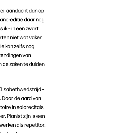
meer aandacht dan op
ano-editie daar nog
 ik – in een zwart
ten niet wat vaker
ie kan zelfs nog
tzendingen van
 de zaken te duiden
 Elisabethwedstrijd –
e. Door de aard van
oire in solorecitals
. Pianist zijn is een
werken als repetitor,