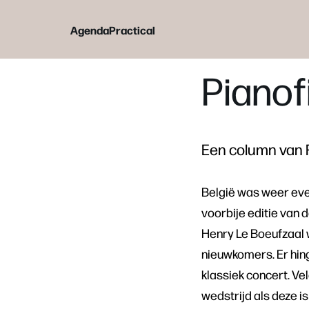
Agenda
Practical
Pianofi
Een column van F
België was weer even
voorbije editie van 
Henry Le Boeufzaal 
nieuwkomers. Er hing
klassiek concert. V
wedstrijd als deze i