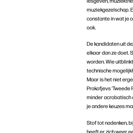
lesgeven, muziekthe
muziekgezelschap. En
constante in wat je 
ook.
De kandidaten uit de
elkaar dan ze doet. 
worden. Wie uitblink
technische mogelijkh
Maar is het niet erg
Prokofjevs ‘Tweede P
minder acrobatisch o
je andere keuzes ma
Stof tot nadenken, b
heeft er zich weer e