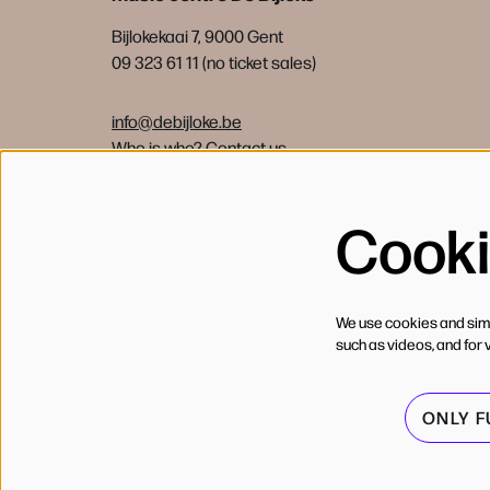
Bijlokekaai 7, 9000 Gent
09 323 61 11 (no ticket sales)
info@debijloke.be
Who is who?
Contact us
Cook
We use cookies and simil
such as videos, and for 
ONLY 
© de Bijloke