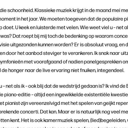
 die schoonheid. Klassieke muziek krijgt in de maand mei 
oment in het jaar. We moeten toegeven dat de populaire pi
oet. U keek en luisterde met velen. Wie weet viel u – net als
 was? Dat roept bij mij toch de bedenking op waarom concer
visie uitgezonden kunnen worden? Er is absoluut vraag, en d
 door het aanbod steviger te verankeren. Ik snak naar ui
n symfonieën met voorafgaand of nadien panelgesprekken om
 de honger naar de live ervaring niet fnuiken, integendeel.
– net als ik – ook blij dat de wedstrijd gedaan is? Ik vind de
de piano-editie – altijd een ingewikkelde existentiële kwesti
t pianist-zijn vereenzelvigd met het spelen van geijkt repert
brekende concerti. Dat kan. Maar er is natuurlijk nog veel meer
tten kent. Het is ook kamermuziek spelen, (lied)begeleiden, 