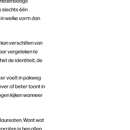
n hedendaags
s slechts één
, in welke vorm dan
kan verschillen van
kaar vergeleken te
et de identiteit, de
ter voelt in pakweg
ver of beter toont in
 ogen kijken wanneer
 laureaten. Want wat
arrière is hen allen