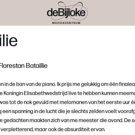
lie
lorestan Bataillie
 in de ban van de piano. Ik prijs me gelukkig om één final
de Koningin Elisabethwedstrijd live te hebben kunnen meem
was tot de nok gevuld met melomanen van het eerste uur é
 een spanning in de lucht die je slechts zelden voelt voora
ele gedachten maakten zich van me meester die avond. De 
s verpletterend, maar ook de absurditeit ervan.