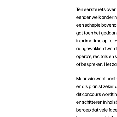
Ten eerste iets over
eender welk ander m
een schepje bovenop d
gat toen het gedaan
in primetime op tele
aangewakkerd worden
opera's, recitals e
of bespreken. Het zal
Maar wie weet bent u 
en als pianist zeker 
dit concours wordt he
en schitteren in hals
beroep dat vele face