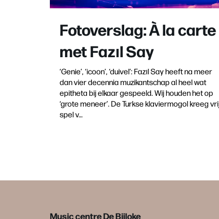
Fotoverslag: À la carte
met Fazıl Say
‘Genie’, ‘icoon’, ‘duivel’: Fazıl Say heeft na meer
dan vier decennia muzikantschap al heel wat
epitheta bij elkaar gespeeld. Wij houden het op
‘grote meneer’. De Turkse klaviermogol kreeg vri
spel v…
Music centre De Bijloke