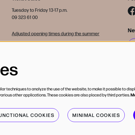
Tuesday to Friday 13-17 p.m.
09 323 61 00
Ne
Adjusted opening times during the summer
tickets@debijloke.be
Terms of sale
ies
ar techniques to analyze the use of the website, to make it possible to disp
Mo
various other applications. These cookies are also placed by third parties.
FUNCTIONAL COOKIES
MINIMAL COOKIES
Powe