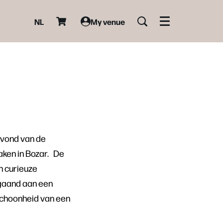
NL
My venue
Menu
eavond van de
aken in Bozar. De
n curieuze
fgaand aan een
schoonheid van een