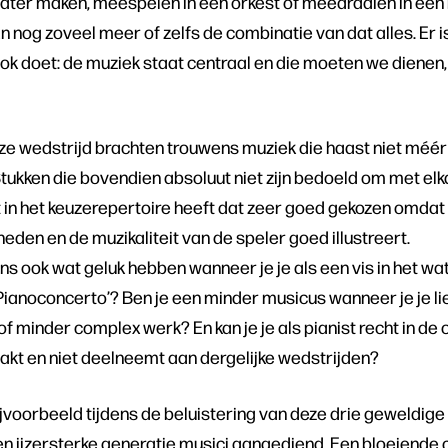
ater maken, meespelen in een orkest of meedraaien in ee
 nog zoveel meer of zelfs de combinatie van dat alles. Er i
ook doet: de muziek staat centraal en die moeten we dienen
ze wedstrijd brachten trouwens muziek die haast niet méér 
Stukken die bovendien absoluut niet zijn bedoeld om met el
t in het keuzerepertoire heeft dat zeer goed gekozen omdat h
eden en de muzikaliteit van de speler goed illustreert.
ens ook wat geluk hebben wanneer je je als een vis in het wa
ianoconcerto’? Ben je een minder musicus wanneer je je lie
f minder complex werk? En kan je je als pianist recht in de
akt en niet deelneemt aan dergelijke wedstrijden?
ijvoorbeeld tijdens de beluistering van deze drie geweldige
en ijzersterke generatie musici aangediend. Een bloeiende c