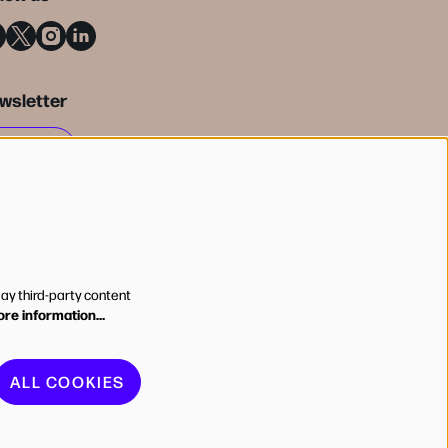
wsletter
SIGN UP
lay third-party content
re information…
ALL COOKIES
red by
CultureSuite