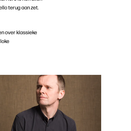
llo terug aan zet.
gen over klassieke
jloke