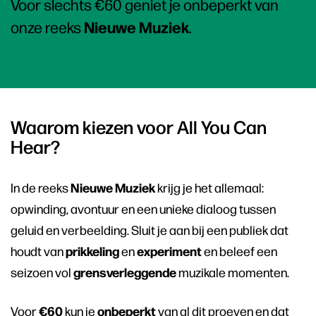
Voor slechts €60 geniet je onbeperkt van
Nieuwe Muziek
onze reeks
.
Waarom kiezen voor All You Can
Hear?
Nieuwe
Muziek
In de reeks
krijg je het allemaal:
opwinding, avontuur en een unieke dialoog tussen
geluid en verbeelding. Sluit je aan bij een publiek dat
prikkeling
experiment
houdt van
en
en beleef een
grensverleggende
seizoen vol
muzikale momenten.
€60
onbeperkt
Voor
kun je
van al dit proeven en dat