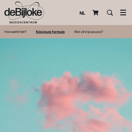
NL
Men
Hoe werkt het?
Kies jouw formule
Wat zit in jouw pas?