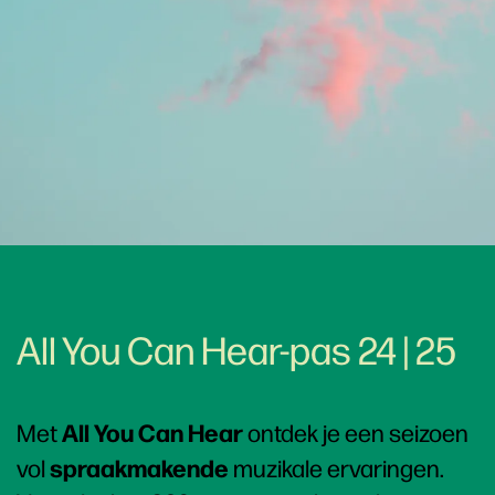
All You Can Hear-pas 24 | 25
All You Can Hear
Met
ontdek je een seizoen
spraakmakende
vol
muzikale ervaringen.